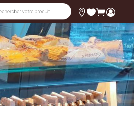


