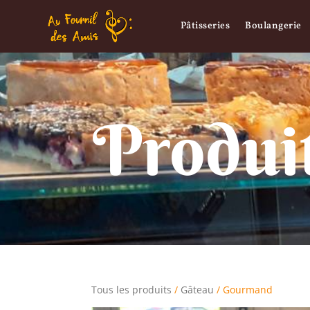
Pâtisseries
Boulangerie
Produi
Tous les produits
/
Gâteau
/ Gourmand