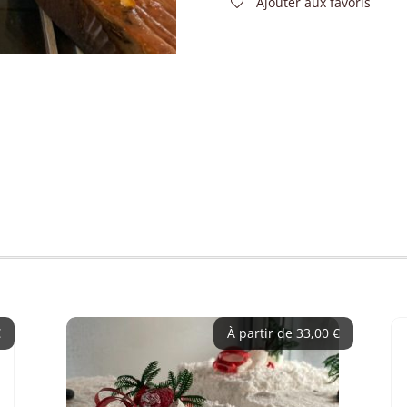
Ajouter aux favoris
€
À partir de
33,00
€