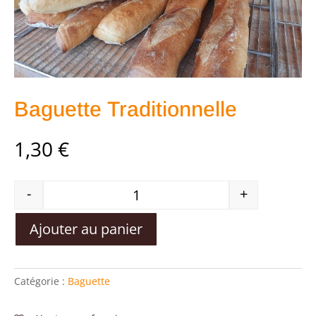
Baguette Traditionnelle
1,30
€
-
+
Ajouter au panier
Catégorie :
Baguette