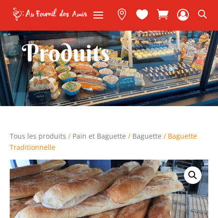



Produits
Tous les produits
/
Pain et Baguette
/
Baguette
/ Baguette
Traditionnelle