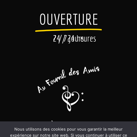
OUVERTURE
7
2
4
/
/
7
2
j
o
4
u
h
r
e
s
u
r
e
s
Lundi – Vendredi : 6h00 / 19h30
Nous utilisons des cookies pour vous garantir la meilleur
expérience sur notre site web. Si vous continuer à utiliser ce