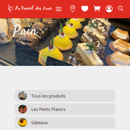



Pain
Tous les produits
Les Petits Plaisirs
Gâteaux